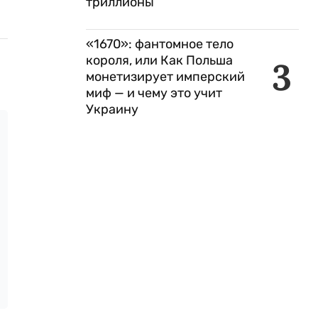
триллионы
«1670»: фантомное тело
короля, или Как Польша
3
монетизирует имперский
миф — и чему это учит
Украину