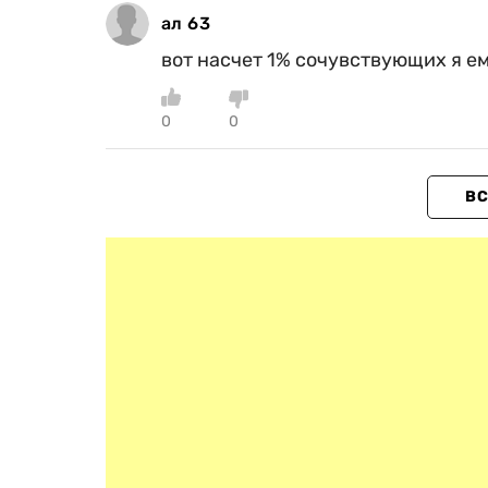
ал 63
вот насчет 1% сочувствующих я е
0
0
ВС