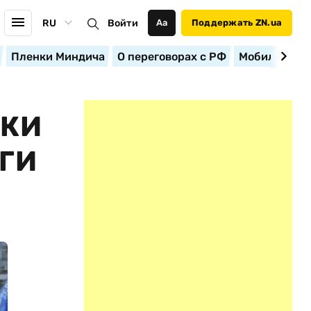
RU
Войти
Аа
Поддержать ZN.ua
Пленки Миндича
О переговорах с РФ
Мобилизация
ИКИ
ГИ