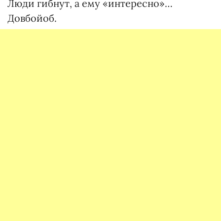
Люди гибнут, а ему «интересно»…
Довбойоб.