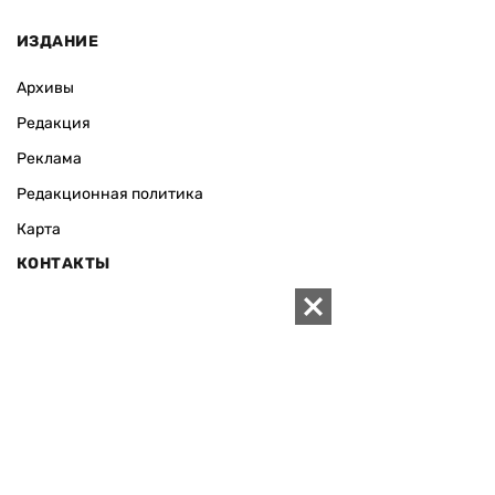
ИЗДАНИЕ
Архивы
Редакция
Реклама
Редакционная политика
Карта
КОНТАКТЫ
01010 Киев, ул. Князей Острожских, 19/1
Телефон редакции:
+380 (44) 280-04-85
Электронная почта редакции:
zn94@ukr.net
Электронная почта службы новостей:
editor@zn.ua
СОЦСЕТИ