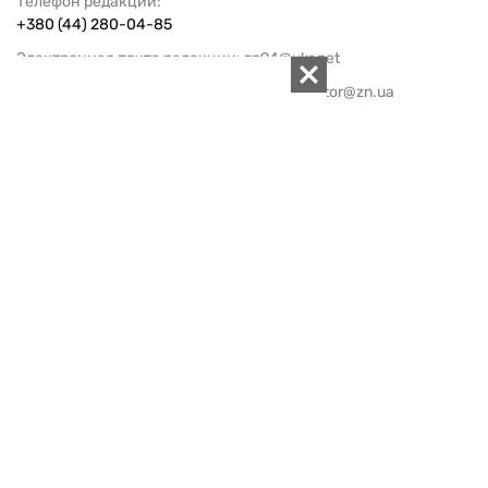
Телефон редакции:
+380 (44) 280-04-85
Электронная почта редакции:
zn94@ukr.net
Электронная почта службы новостей:
editor@zn.ua
СОЦСЕТИ
ПОДДЕРЖАТЬ ZN.UA
Поддержать независимую
журналистику!
ЗЕРКАЛО НЕДЕЛИ
не подводим с 1994-го года
АРХИВ
Внутренняя политика
Социальная защита