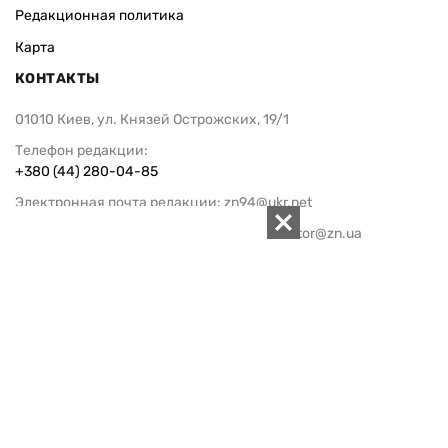
Редакционная политика
Карта
КОНТАКТЫ
01010 Киев, ул. Князей Острожских, 19/1
Телефон редакции:
+380 (44) 280-04-85
Электронная почта редакции:
zn94@ukr.net
Электронная почта службы новостей:
editor@zn.ua
СОЦСЕТИ
ПОДДЕРЖАТЬ ZN.UA
Поддержать независимую
журналистику!