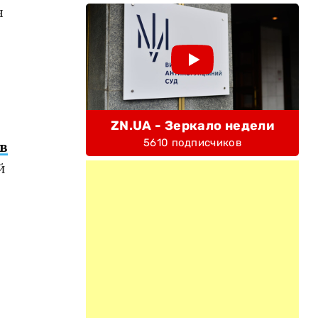
я
ZN.UA - Зеркало недели
5610 подписчиков
в
й