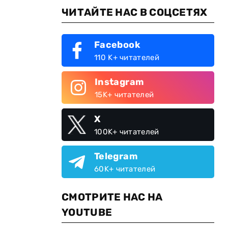
ЧИТАЙТЕ НАС В СОЦСЕТЯХ
Facebook
110 K+ читателей
Instagram
15K+ читателей
X
100K+ читателей
Telegram
60K+ читателей
СМОТРИТЕ НАС НА
YOUTUBE