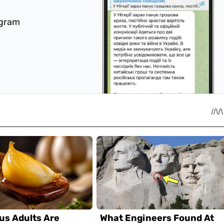
egram