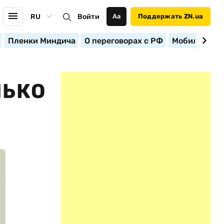
RU
Войти
Аа
Поддержать ZN.ua
Пленки Миндича
О переговорах с РФ
Мобилизация
ЛЬКО