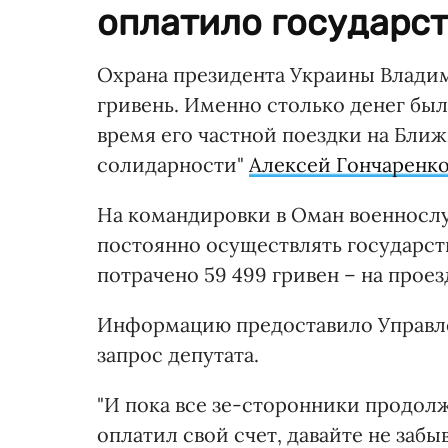
оплатило государств
Охрана президента Украины Влади
гривень. Именно столько денег был
время его частной поездки на Бли
солидарности"
Алексей Гончаренк
На командировки в Оман военносл
постоянно осуществлять государст
потрачено 59 499 гривен – на проезд
Информацию предоставило Управле
запрос депутата.
"И пока все зе-сторонники продол
оплатил свой счет, давайте не забы