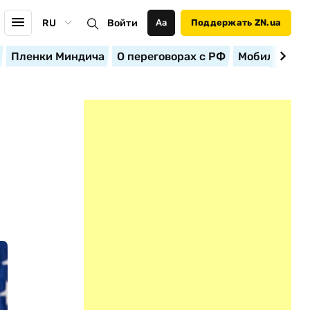
RU
Войти
Аа
Поддержать ZN.ua
Пленки Миндича
О переговорах с РФ
Мобилизация
В