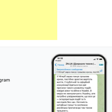
egram