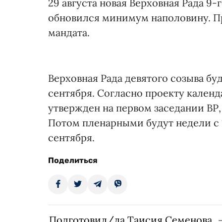
29 августа новая Верховная Рада 9-
обновился минимум наполовину. Пр
мандата.
Верховная Рада девятого созыва бу
сентября. Согласно проекту календ
утвержден на первом заседании ВР,
Потом пленарными будут недели с 10
сентября.
Поделиться
Подготовил/ла Таисия Семенова