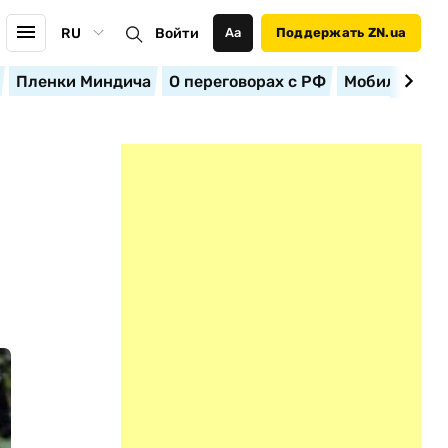
RU
Войти
Аа
Поддержать ZN.ua
Пленки Миндича
О переговорах с РФ
Мобилизация