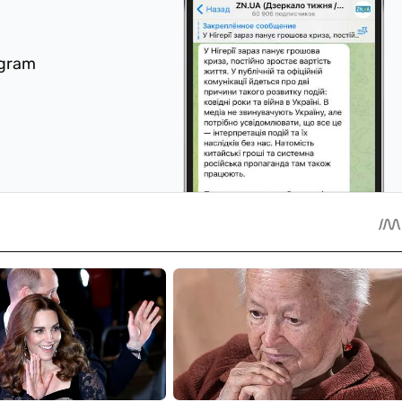
egram