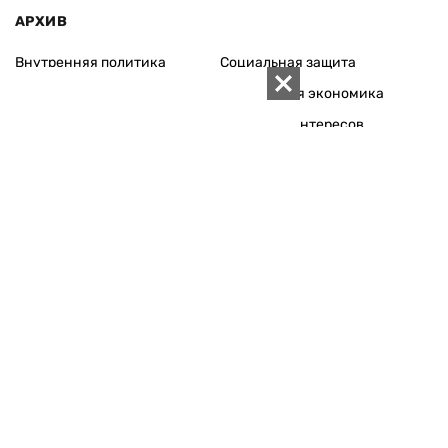
АРХИВ
Внутренняя политика
Социальная защита
Международная политика
Зарубежная экономика
Макроуровень
Конфликт интересов
Энергорынок
Экономическая
безопасность
Приватизация
Персоналии
Экономика регионов
Социум
Наука
История
Технологии
Круг семьи
Среда обитания
Туризм
Церковь
Собственность
Культура
Использование материалов «ZN.UA» разрешается при