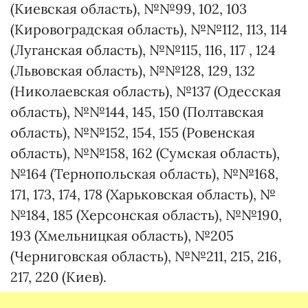
(Киевская область), №№99, 102, 103
(Кировоградская область), №№112, 113, 114
(Луганская область), №№115, 116, 117 , 124
(Львовская область), №№128, 129, 132
(Николаевская область), №137 (Одесская
область), №№144, 145, 150 (Полтавская
область), №№152, 154, 155 (Ровенская
область), №№158, 162 (Сумская область),
№164 (Тернопольская область), №№168,
171, 173, 174, 178 (Харьковская область), №
№184, 185 (Херсонская область), №№190,
193 (Хмельницкая область), №205
(Черниговская область), №№211, 215, 216,
217, 220 (Киев).