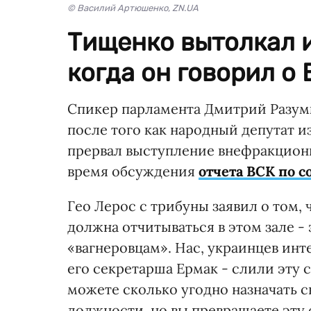
© Василий Артюшенко, ZN.UA
Тищенко вытолкал и
когда он говорил о
Спикер парламента Дмитрий Разумк
после того как народный депутат 
прервал выступление внефракцион
время обсуждения
отчета ВСК по 
Гео Лерос с трибуны заявил о том, 
должна отчитываться в этом зале -
«вагнеровцам». Нас, украинцев инт
его секретарша Ермак - слили эту
можете сколько угодно назначать 
должности, но вы превращаете эту