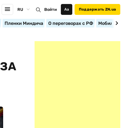
RU
Войти
Аа
Поддержать ZN.ua
Пленки Миндича
О переговорах с РФ
Мобилизация
-ЗА