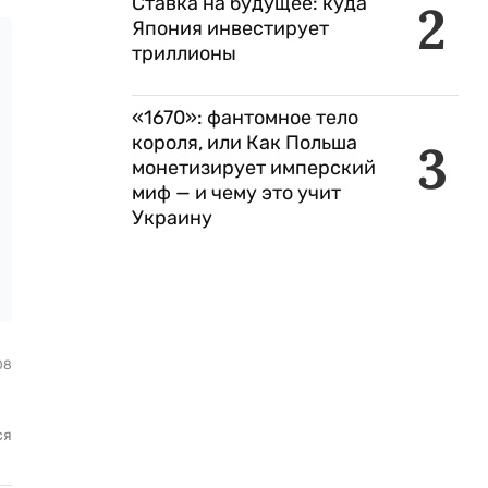
Ставка на будущее: куда
2
Япония инвестирует
триллионы
«1670»: фантомное тело
короля, или Как Польша
3
монетизирует имперский
миф — и чему это учит
Украину
08
ся