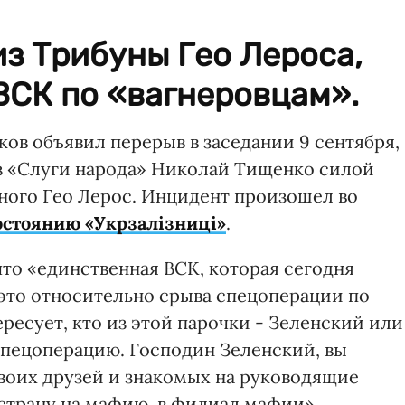
з Трибуны Гео Лероса,
 ВСК по «вагнеровцам».
ов объявил перерыв в заседании 9 сентября,
из «Слуги народа» Николай Тищенко силой
ного Гео Лерос. Инцидент произошел во
состоянию «Укрзалізниці»
.
что «единственная ВСК, которая сегодня
 это относительно срыва спецоперации по
ересует, кто из этой парочки - Зеленский или
 спецоперацию. Господин Зеленский, вы
своих друзей и знакомых на руководящие
 страну на мафию, в филиал мафии».