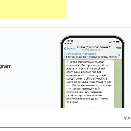
egram