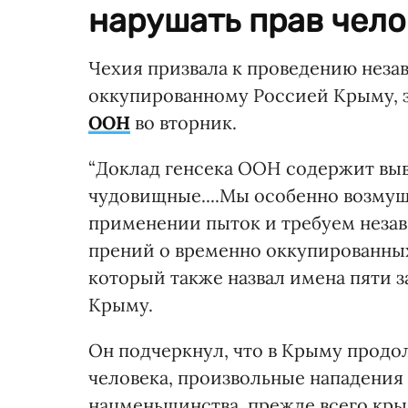
нарушать прав чело
Чехия призвала к проведению неза
оккупированному Россией Крыму, з
ООН
во вторник.
“Доклад генсека ООН содержит выво
чудовищные....Мы особенно возму
применении пыток и требуем незави
прений о временно оккупированны
который также назвал имена пяти 
Крыму.
Он подчеркнул, что в Крыму продо
человека, произвольные нападения
нацменьшинства, прежде всего крым