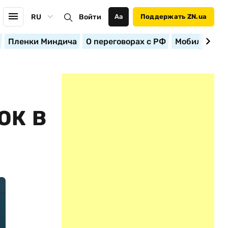
RU
Войти
Аа
Поддержать ZN.ua
Пленки Миндича
О переговорах с РФ
Мобилизация
ОК В