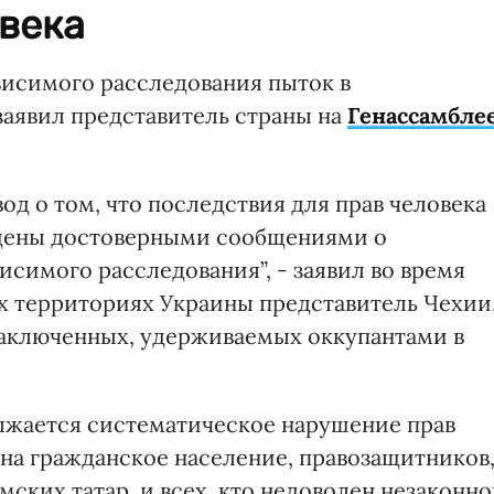
века
висимого расследования пыток в
аявил представитель страны на
Генассамбле
д о том, что последствия для прав человека
щены достоверными сообщениями о
симого расследования”, - заявил во время
х территориях Украины представитель Чехии
заключенных, удерживаемых оккупантами в
лжается систематическое нарушение прав
 на гражданское население, правозащитников
ских татар, и всех, кто недоволен незаконн