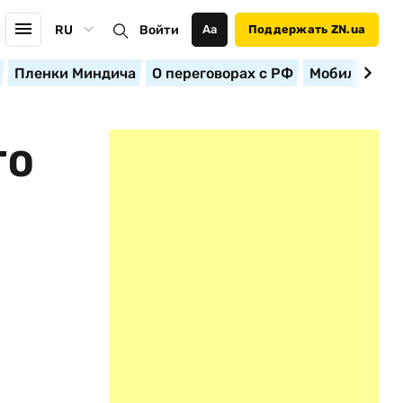
RU
Войти
Аа
Поддержать ZN.ua
Пленки Миндича
О переговорах с РФ
Мобилизация
ГО