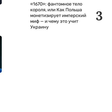
«1670»: фантомное тело
короля, или Как Польша
3
монетизирует имперский
миф — и чему это учит
Украину