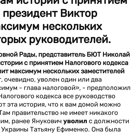
огам истории с принятием
 президент Виктор
аксимум нескольких
торых руководителей.
овной Рады, представитель БЮТ Николай
 истории с принятием Налогового кодекса
лит максимум нескольких заместителей
, очевидно, уволен один или два
симум - глава налоговой», - предположил
Налогового кодекса все руководство
т эта история, что к вам домой можно
. Там правительство не имеет никакого
ним, ранее Янукович
уволил
с должности
 Украины Татьяну Ефименко. Она была