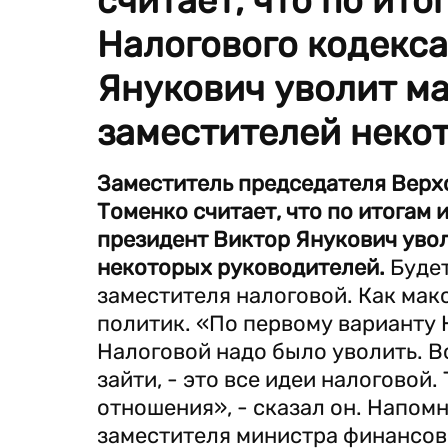
считает, что по ит
Налогового кодекса
Янукович уволит м
заместителей неко
Заместитель председателя Верх
Томенко считает, что по итогам
президент Виктор Янукович уво
некоторых руководителей.
Будет
заместителя налоговой. Как мак
политик. «По первому варианту 
Налоговой надо было уволить. Во
зайти, - это все идеи налоговой
отношения», - сказал он. Напом
заместителя министра финансов