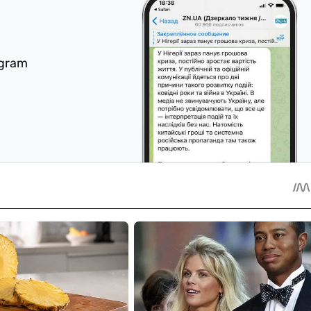
egram