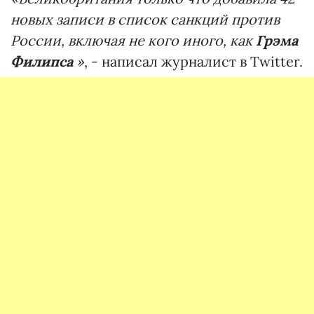
новых записи в список санкций против
России, включая не кого иного, как
Грэма
Филипса
»
, - написал журналист в Twitter.