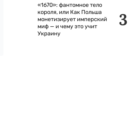
«1670»: фантомное тело
короля, или Как Польша
3
монетизирует имперский
миф — и чему это учит
Украину