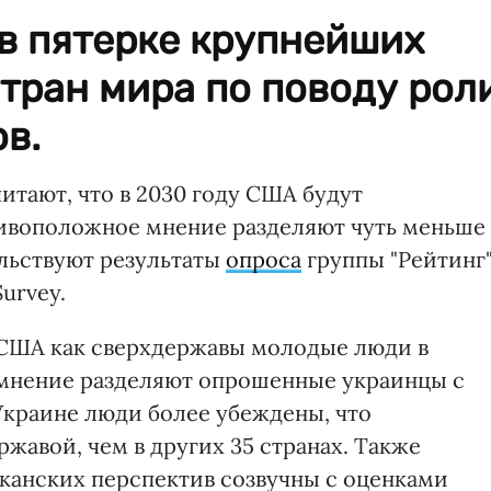
в пятерке крупнейших
тран мира по поводу рол
в.
итают, что в 2030 году США будут
тивоположное мнение разделяют чуть меньше
ельствуют результаты
опроса
группы "Рейтинг"
urvey.
и США как сверхдержавы молодые люди в
то мнение разделяют опрошенные украинцы с
Украине люди более убеждены, что
жавой, чем в других 35 странах. Также
канских перспектив созвучны с оценками