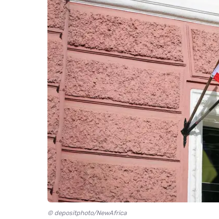
© depositphoto/NewAfrica