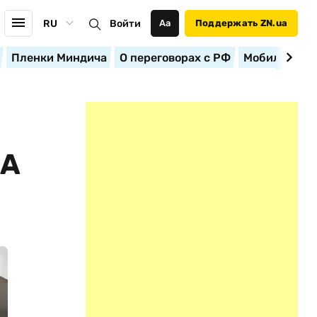
RU
Войти
Аа
Поддержать ZN.ua
Пленки Миндича
О переговорах с РФ
Мобилизация
ША