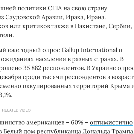
ешней политики США на свою страну
з Саудовской Аравии, Ирака, Ирана.
в или критиков также в Пакистане, Сербии,
тели.
ый ежегодный опрос Gallup International о
ожиданиях населения в разных странах. В
рошено 35 882 респондентов. В Украине опро
декабря среди тысячи респондентов в возраст
 временно оккупированных территорий Крыма 
3,1%.
RELATED VIDEO
ьшинство американцев – 60% –
оптимистично
 в Белый дом республиканца Дональда Трампа