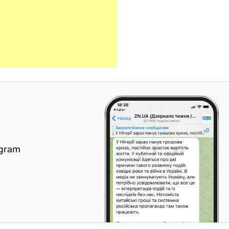
egram