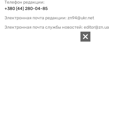
Телефон редакции:
+380 (44) 280-04-85
Электронная почта редакции:
zn94@ukr.net
Электронная почта службы новостей:
editor@zn.ua
СОЦСЕТИ
ПОДДЕРЖАТЬ ZN.UA
Поддержать независимую
журналистику!
ЗЕРКАЛО НЕДЕЛИ
не подводим с 1994-го года
АРХИВ