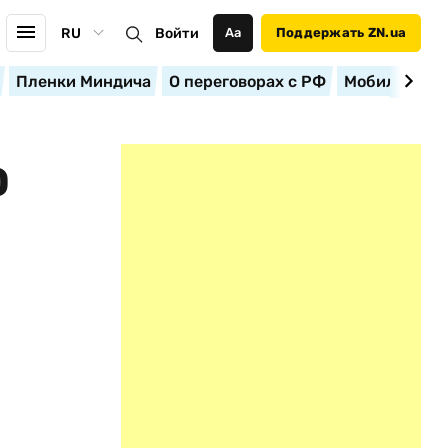
RU
Войти
Аа
Поддержать ZN.ua
Пленки Миндича
О переговорах с РФ
Мобилизация
О