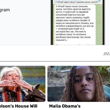
egram