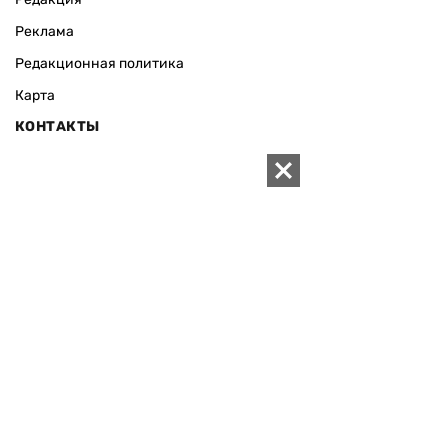
Реклама
Редакционная политика
Карта
КОНТАКТЫ
01010 Киев, ул. Князей Острожских, 19/1
Телефон редакции:
+380 (44) 280-04-85
Электронная почта редакции:
zn94@ukr.net
Электронная почта службы новостей:
editor@zn.ua
СОЦСЕТИ
ПОДДЕРЖАТЬ ZN.UA