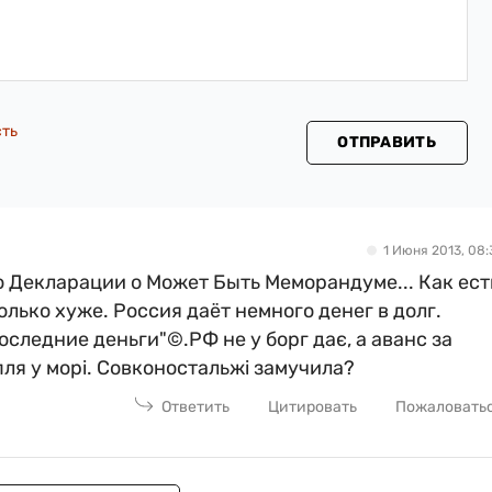
сть
ОТПРАВИТЬ
1 Июня 2013, 08:
 Декларации о Может Быть Меморандуме... Как ест
только хуже. Россия даёт немного денег в долг.
оследние деньги"©.РФ не у борг дає, а аванс за
пля у морі. Совконостальжі замучила?
Ответить
Цитировать
Пожаловать