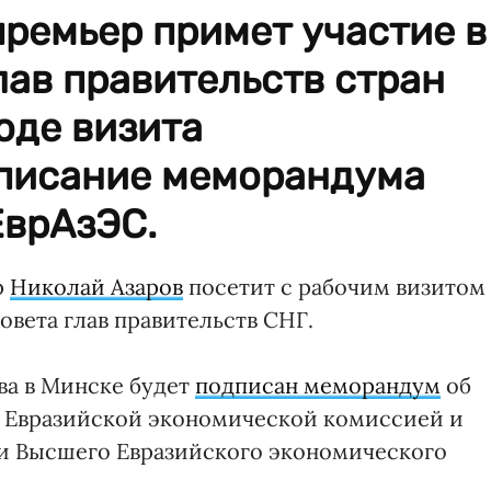
премьер примет участие в
лав правительств стран
ходе визита
писание меморандума
ЕврАзЭС.
р
Николай Азаров
посетит с рабочим визитом
овета глав правительств СНГ.
ова в Минске будет
подписан меморандум
об
 Евразийской экономической комиссией и
ии Высшего Евразийского экономического