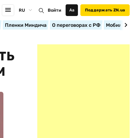
RU
Войти
Аа
Поддержать ZN.ua
Пленки Миндича
О переговорах с РФ
Мобилизация
ТЬ
М