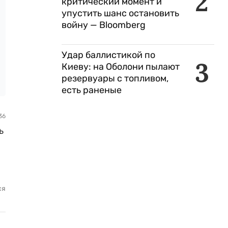
2
критический момент и
упустить шанс остановить
войну — Bloomberg
Удар баллистикой по
3
Киеву: на Оболони пылают
резервуары с топливом,
есть раненые
36
ь
ся