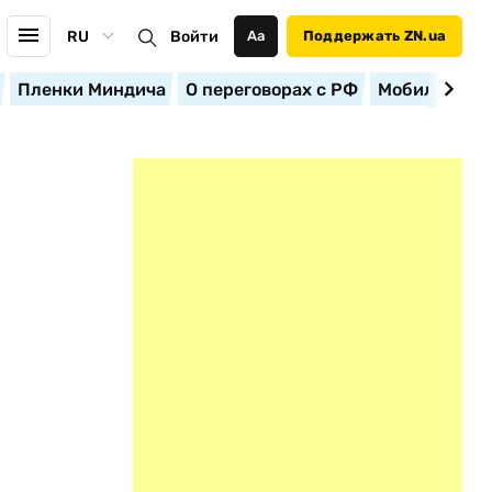
RU
Войти
Аа
Поддержать ZN.ua
Пленки Миндича
О переговорах с РФ
Мобилизация