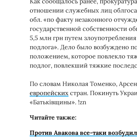
Как сообщалось ранее, прокуратура
отношении служебных лиц облгоса
обл. «по факту незаконного отчужд
государственной собственности об
5,5 млн грн путем злоупотреблен
подлога». Дело было возбуждено по
положением, которое повлекло тяжк
подлог, повлекший тяжкие последс
По словам Николая Томенко, Арсен
европейских
стран. Покинуть Укра
«Батьківщины». !zn
Читайте также:
Против Авакова все-таки возбудил