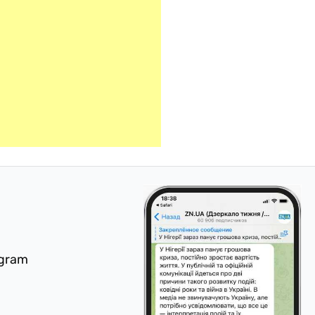
egram