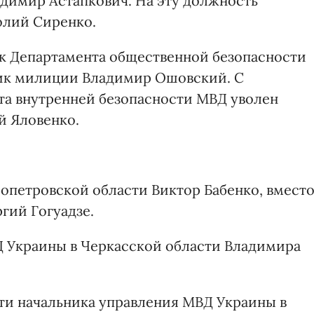
димир Астапкович. На эту должность
олий Сиренко.
к Департамента общественной безопасности
ник милиции Владимир Ошовский. С
та внутренней безопасности МВД уволен
й Яловенко.
опетровской области Виктор Бабенко, вмест
гий Гогуадзе.
Д Украины в Черкасской области Владимира
ти начальника управления МВД Украины в