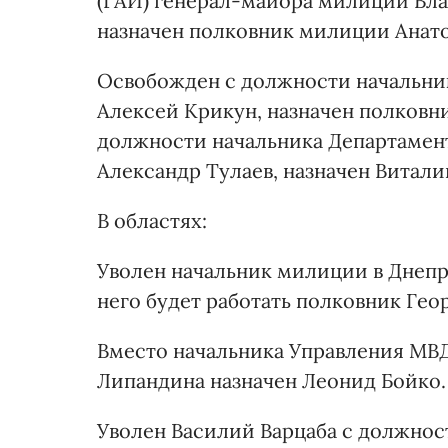
(ГАИ) генерал-майора милиции Вла
назначен полковник милиции Анат
Освобожден с должности начальни
Алексей Крикун, назначен полков
должности начальника Департамен
Александр Тулаев, назначен Витали
В областях:
Уволен начальник милиции в Днепр
него будет работать полковник Геор
Вместо начальника Управления МВ
Липандина назначен Леонид Бойко.
Уволен Василий Варцаба с должнос