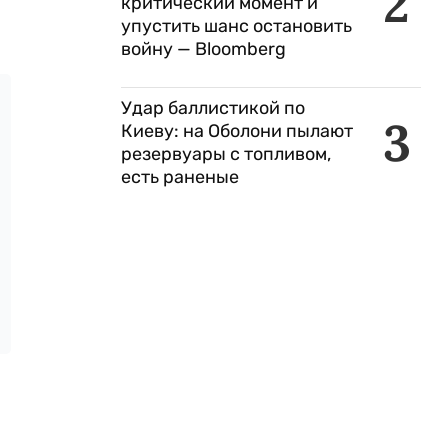
2
критический момент и
упустить шанс остановить
войну — Bloomberg
Удар баллистикой по
3
Киеву: на Оболони пылают
резервуары с топливом,
есть раненые