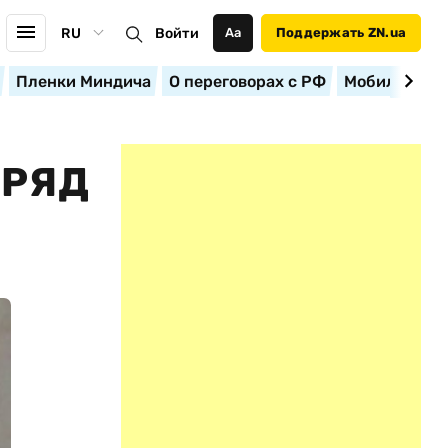
RU
Войти
Аа
Поддержать ZN.ua
Пленки Миндича
О переговорах с РФ
Мобилизация
 РЯД