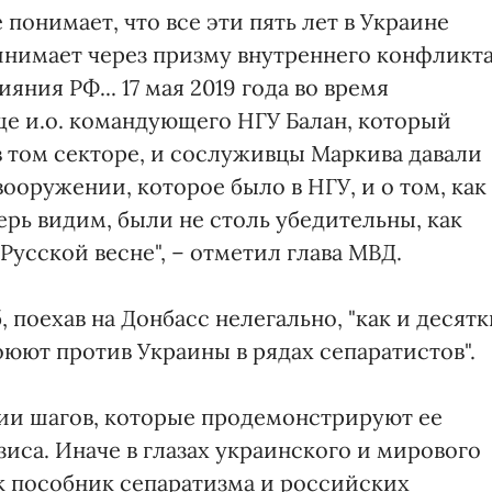
понимает, что все эти пять лет в Украине
инимает через призму внутреннего конфликт
яния РФ... 17 мая 2019 года во время
ще и.о. командующего НГУ Балан, который
в том секторе, и сослуживцы Маркива давали
вооружении, которое было в НГУ, и о том, как
ерь видим, были не столь убедительны, как
"Русской весне", – отметил глава МВД.
 поехав на Донбасс нелегально, "как и десятк
юют против Украины в рядах сепаратистов".
ии шагов, которые продемонстрируют ее
иса. Иначе в глазах украинского и мирового
ак пособник сепаратизма и российских