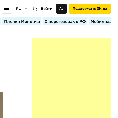
RU
Войти
Аа
Поддержать ZN.ua
Пленки Миндича
О переговорах с РФ
Мобилизация