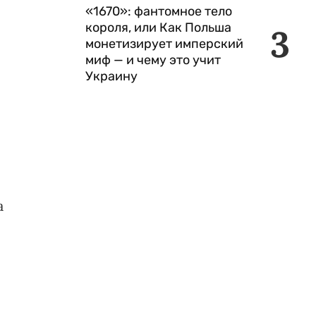
«1670»: фантомное тело
короля, или Как Польша
3
монетизирует имперский
миф — и чему это учит
Украину
а