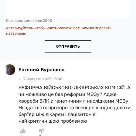
Осталось символов:
2000
Авторизуйтесь, чтобы иметь возможность комментировать
материалы
ОТПРАВИТЬ
Евгений Буравлев
31 Августа 2023, 13:00
РЕФОРМА ВІЙСЬКОВО-ЛІКАРСЬКИХ КОМІСІЙ. А
чи можливо це без реформи МОЗу? Адже
хвороби ВЛК є генетичними наслідками МОЗу.
Нездатність прозоро та безперешкодно долати
бар"єр між лікарем і пацієнтом є
найкритичнішою проблемою