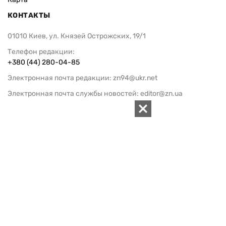
КОНТАКТЫ
01010 Киев, ул. Князей Острожских, 19/1
Телефон редакции:
+380 (44) 280-04-85
Электронная почта редакции:
zn94@ukr.net
Электронная почта службы новостей:
editor@zn.ua
СОЦСЕТИ
ПОДДЕРЖАТЬ ZN.UA
Поддержать независимую
журналистику!
ЗЕРКАЛО НЕДЕЛИ
не подводим с 1994-го года