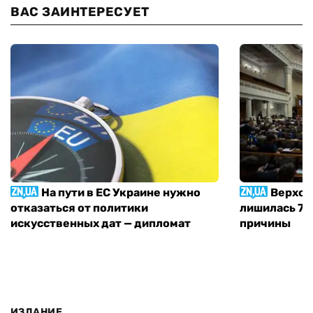
ВАС ЗАИНТЕРЕСУЕТ
На пути в ЕС Украине нужно
Верхов
отказаться от политики
лишилась 71 
искусственных дат — дипломат
причины
ИЗДАНИЕ