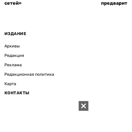
сетей»
предварите
ИЗДАНИЕ
Архивы
Редакция
Реклама
Редакционная политика
Карта
КОНТАКТЫ
01010 Киев, ул. Князей Острожских, 19/1
Телефон редакции:
+380 (44) 280-04-85
Электронная почта редакции:
zn94@ukr.net