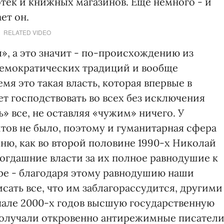
тек и книжных магазинов. Еще немного - и
ет он.
RELATED VIDEO
я», а это значит - по-происхождению из
демократических традиций и вообще
мя это такая власть, которая впервые в
т господствовать во всех без исключения
» все, не оставляя «чужим» ничего. У
ов не было, поэтому и гуманитарная сфера
ню, как во второй половине 1990-х Николай
огдашние власти за их полное равнодушие к
ре - благодаря этому равнодушию наши
ать все, что им заблагорассудится, другими
ачале 2000-х годов высшую государственную
получали откровенно антирежимные писател