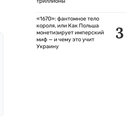
триллионы
«1670»: фантомное тело
короля, или Как Польша
3
монетизирует имперский
миф — и чему это учит
Украину