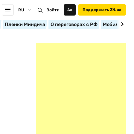
RU
Войти
Аа
Поддержать ZN.ua
Пленки Миндича
О переговорах с РФ
Мобилизация