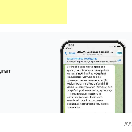
egram