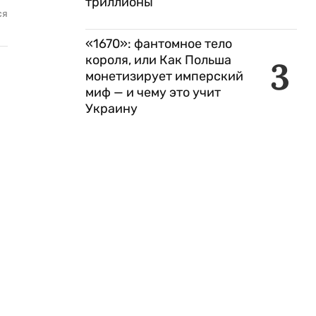
триллионы
ся
«1670»: фантомное тело
короля, или Как Польша
3
монетизирует имперский
миф — и чему это учит
Украину