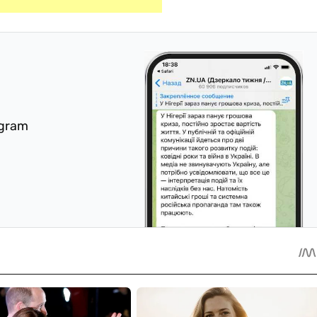
egram