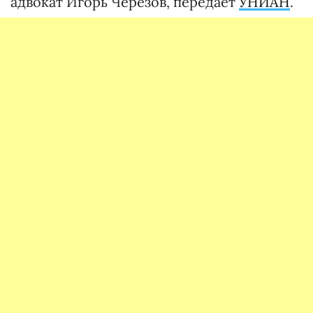
адвокат Игорь Черезов, передает
УНИАН
.