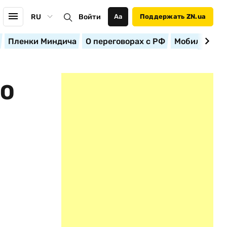
RU
Войти
Аа
Поддержать ZN.ua
Пленки Миндича
О переговорах с РФ
Мобилизация
ТО