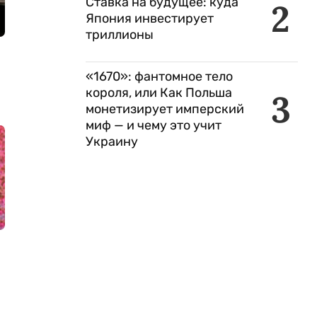
Ставка на будущее: куда
2
Япония инвестирует
триллионы
«1670»: фантомное тело
короля, или Как Польша
3
монетизирует имперский
миф — и чему это учит
Украину