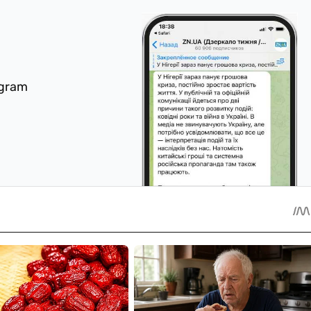
egram