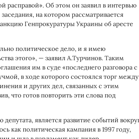
й расправой». Об этом он заявил в интервью
 заседания, на котором рассматривается
санкцию Генпрокуратуры Украины об аресте
ьно политическое дело, и я имею
тва этого», — заявил А.Турчинов. Таким
глашения им в суде «последнего разговора с
мой, в ходе которого состоялся торг между
инения и других дел, связанных с этим
ив, что готов повторить эти слова под
 депутата, является развитие событий вокру
сь как политическая кампания в 1997 году,
ии и шла в парламент как лидер