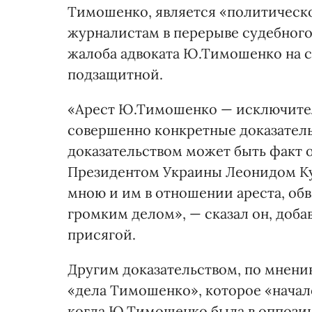
Тимошенко, является «политическо
журналистам в перерыве судебного
жалоба адвоката Ю.Тимошенко на 
подзащитной.
«Арест Ю.Тимошенко — исключител
совершенно конкретные доказательс
доказательством может быть факт о
Президентом Украины Леонидом Куч
мною и им в отношении ареста, обв
громким делом», — сказал он, добав
присягой.
Другим доказательством, по мнению
«дела Тимошенко», которое «начало
когда Ю.Тимошенко была в оппозиц