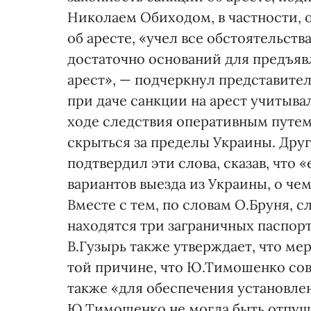
Николаем Обиходом, в частности, 
об аресте, «учел все обстоятельств
достаточно оснований для предъяв
арест», — подчеркнул представител
при даче санкции на арест учитыва
ходе следствия оперативным путем
скрыться за пределы Украины. Дру
подтвердил эти слова, сказав, что
вариантов выезда из Украины, о че
Вместе с тем, по словам О.Бруня, с
находятся три заграничных паспорт
В.Гузырь также утверждает, что мер
той причине, что Ю.Тимошенко сов
также «для обеспечения установлен
Ю.Тимошенко не могла быть отпущен