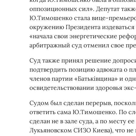
оппозиционных сил». Депутат также
Ю.Тимошенко стала вице-премьером 
окружению Президента издеваться н
«начала свои энергетические рефор
арбитражный суд отменил свое пр
Суд также принял решение допроси
подтвердить позицию адвоката о п
членов партии «Батьківщина» и од
освидетельствовании здоровья экс
Судом был сделан перерыв, поскол
ответить сама Ю.Тимошенко. По сл
сделан не в зале суда, а по месту
Лукьяновском СИЗО Киева), что н