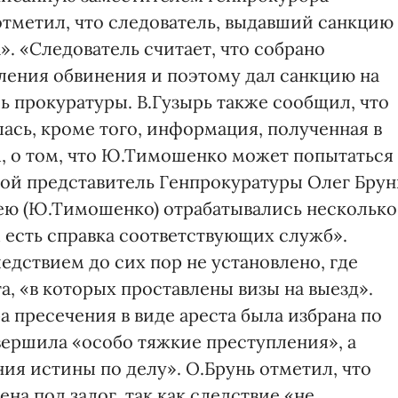
отметил, что следователь, выдавший санкцию
а». «Следователь считает, что собрано
ления обвинения и поэтому дал санкцию на
ь прокуратуры. В.Гузырь также сообщил, что
лась, кроме того, информация, полученная в
, о том, что Ю.Тимошенко может попытаться
гой представитель Генпрокуратуры Олег Брун
 «ею (Ю.Тимошенко) отрабатывались несколько
м есть справка соответствующих служб».
ледствием до сих пор не установлено, где
а, «в которых проставлены визы на выезд».
а пресечения в виде ареста была избрана по
ершила «особо тяжкие преступления», а
ия истины по делу». О.Брунь отметил, что
а под залог, так как следствие «не