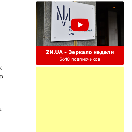
ZN.UA - Зеркало недели
5610 подписчиков
х
в
т