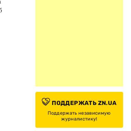
а
б
ПОДДЕРЖАТЬ ZN.UA
Поддержать независимую
журналистику!