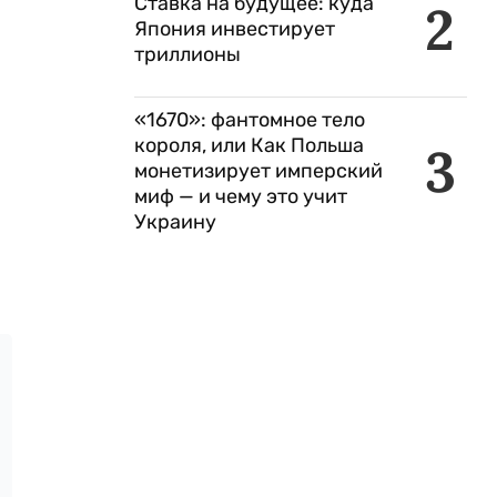
Ставка на будущее: куда
2
Япония инвестирует
триллионы
«1670»: фантомное тело
короля, или Как Польша
3
монетизирует имперский
миф — и чему это учит
Украину