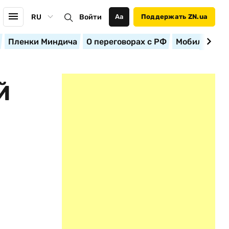
RU
Войти
Аа
Поддержать ZN.ua
Пленки Миндича
О переговорах с РФ
Мобилизация
Й