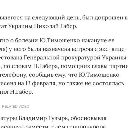
явшегося на следующий день, был допрошен в
тат Украины Николай Габер.
стно о болезни Ю.Тимошенко накануне ее
аля) у него была назначена встреча с экс-вице-
стована Генеральной прокуратурой Украины
, по словам Н.Габера, помощник главы парти
 телефону, сообщив ему, что Ю.Тимошенко
есена на 13 февраля, но также не состоялась
ил Н.Габер.
RELATED VIDEO
ратуры Владимир Гузырь, обосновывая
дписанную заместителем генпрокурора