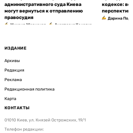
административного суда Киева
кодексе: во
могут вернуться к отправлению
перспектив
правосудия
Дарина Подг
,
Михаил Жернаков
Анастасия Кокалко
ИЗДАНИЕ
Архивы
Редакция
Реклама
Редакционная политика
Карта
КОНТАКТЫ
01010 Киев, ул. Князей Острожских, 19/1
Телефон редакции: