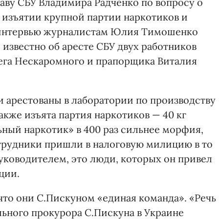
лаву СБУ Владимира Радченко по вопросу о
 изъятии крупной партии наркотиков и
В интервью журналистам Юлия Тимошенко
 известно об аресте СБУ двух работников
ега Нескаромного и прапорщика Виталия
ли арестованы в лаборатории по производству
акже изъята партия наркотиков — 40 кг
ьный наркотик» в 400 раз сильнее морфия,
трудники пришли в налоговую милицию в то
руководителем, это люди, которых он привел
ции.
то они С.Пискуном «единая команда». «Речь
льного прокурора С.Пискуна в Украине