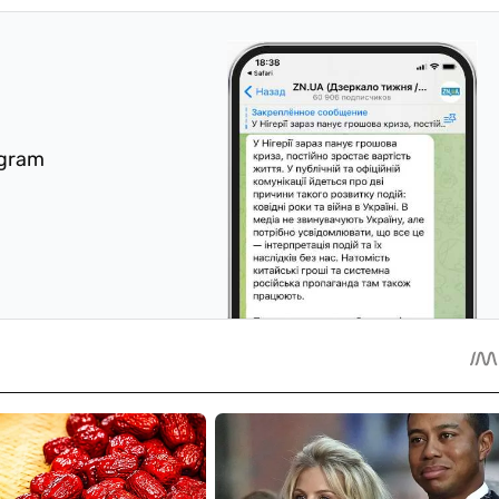
egram