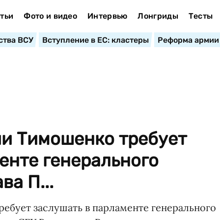
тьи
Фото и видео
Интервью
Лонгриды
Тесты
ства ВСУ
Вступление в ЕС: кластеры
Реформа армии
и Тимошенко требует
енте генерального
а П...
ебует заслушать в парламенте генерального