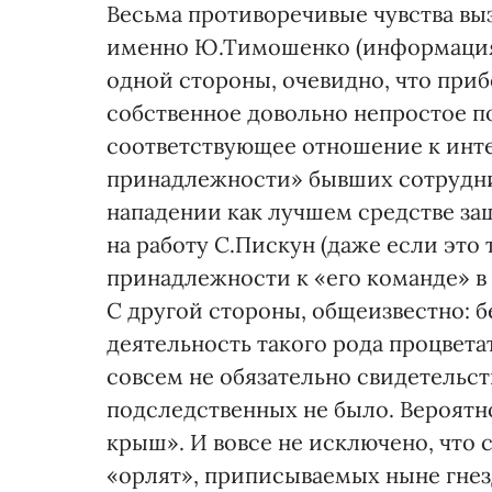
Весьма противоречивые чувства вы
именно Ю.Тимошенко (информация о
одной стороны, очевидно, что приб
собственное довольно непростое п
соответствующее отношение к инт
принадлежности» бывших сотрудник
нападении как лучшем средстве защ
на работу С.Пискун (даже если это 
принадлежности к «его команде» в
С другой стороны, общеизвестно: б
деятельность такого рода процвета
совсем не обязательно свидетельс
подследственных не было. Вероятно
крыш». И вовсе не исключено, что 
«орлят», приписываемых ныне гнез