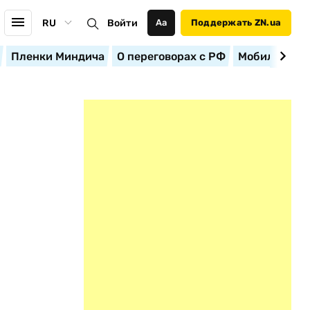
RU
Войти
Аа
Поддержать ZN.ua
Пленки Миндича
О переговорах с РФ
Мобилизация