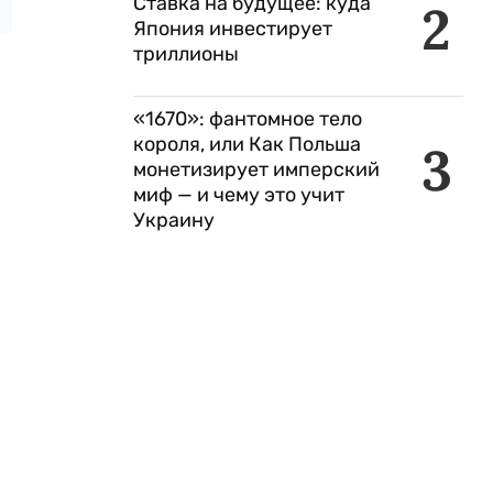
Ставка на будущее: куда
2
Япония инвестирует
триллионы
«1670»: фантомное тело
короля, или Как Польша
3
монетизирует имперский
миф — и чему это учит
Украину