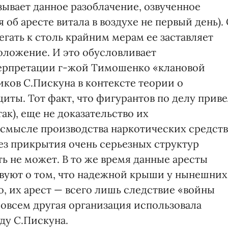
зывает данное разоблачение, озвученное
б аресте витала в воздухе не первый день). 
егать к столь крайним мерам ее заставляет
оложение. И это обусловливает
ерпретации г-жой Тимошенко «клановой
ов С.Пискуна в контексте теории о
иты. Тот факт, что фигурантов по делу прив
так), еще не доказательство их
 смысле производства наркотических средств
ез прикрытия очень серьезных структур
ть не может. В то же время данные аресты
твуют о том, что надежной крыши у нынешних
, их арест — всего лишь следствие «войны
совсем другая организация использовала
ду С.Пискуна.