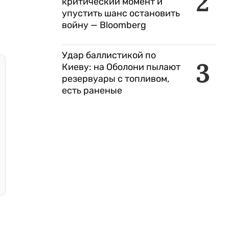
2
критический момент и
упустить шанс остановить
войну — Bloomberg
Удар баллистикой по
3
Киеву: на Оболони пылают
резервуары с топливом,
есть раненые