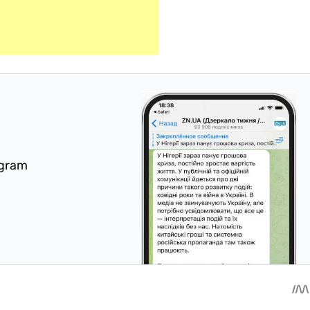
egram