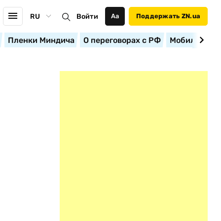
RU
Войти
Аа
Поддержать ZN.ua
Пленки Миндича
О переговорах с РФ
Мобилизация