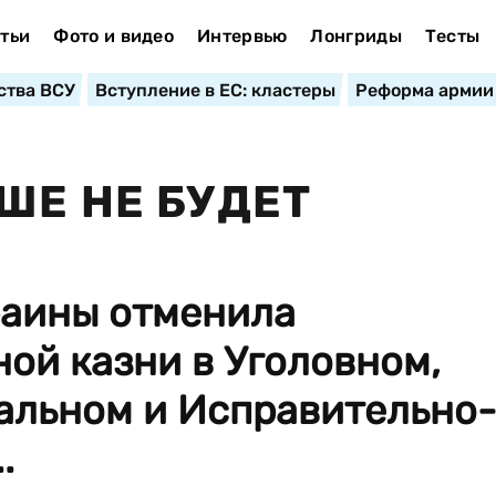
тьи
Фото и видео
Интервью
Лонгриды
Тесты
ства ВСУ
Вступление в ЕС: кластеры
Реформа армии
ШЕ НЕ БУДЕТ
раины отменила
ой казни в Уголовном,
альном и Исправительно-
.