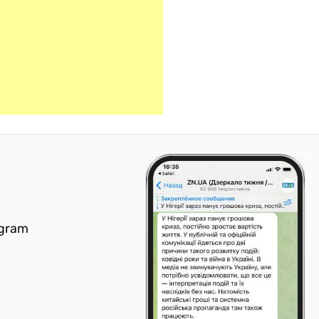
egram