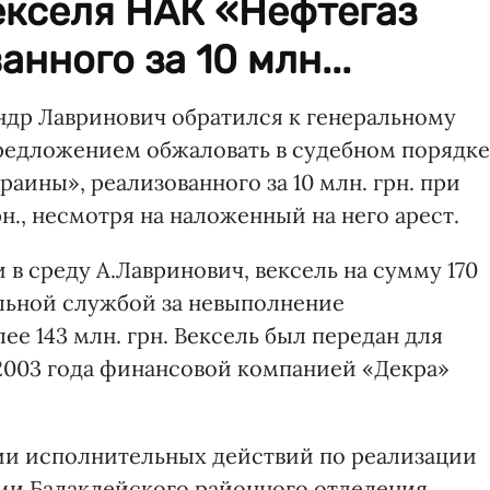
екселя НАК «Нефтегаз
нного за 10 млн...
др Лавринович обратился к генеральному
редложением обжаловать в судебном порядке
аины», реализованного за 10 млн. грн. при
н., несмотря на наложенный на него арест.
в среду А.Лавринович, вексель на сумму 170
ельной службой за невыполнение
ее 143 млн. грн. Вексель был передан для
 2003 года финансовой компанией «Декра»
ии исполнительных действий по реализации
ми Балаклейского районного отделения