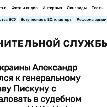
тьи
Фото и видео
Интервью
Лонгриды
Тесты
ства ВСУ
Вступление в ЕС: кластеры
Реформа армии
НИТЕЛЬНОЙ СЛУЖБ
краины Александр
лся к генеральному
ву Пискуну с
ловать в судебном