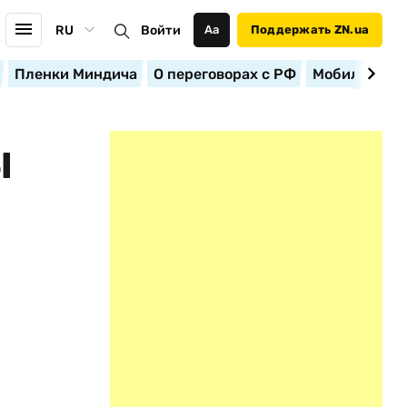
RU
Войти
Аа
Поддержать ZN.ua
Пленки Миндича
О переговорах с РФ
Мобилизация
Ы