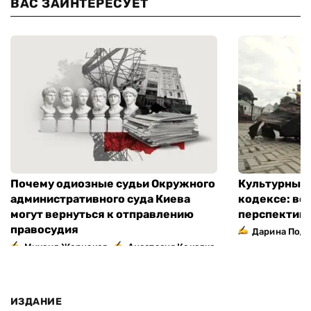
ВАС ЗАИНТЕРЕСУЕТ
Почему одиозные судьи Окружного
Культурный 
административного суда Киева
кодексе: во
могут вернуться к отправлению
перспектив
правосудия
Дарина Подг
,
Михаил Жернаков
Анастасия Кокалко
ИЗДАНИЕ