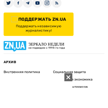
ПОДДЕРЖАТЬ ZN.UA
Поддержать независимую
журналистику!
ЗЕРКАЛО НЕДЕЛИ
не подводим с 1994-го года
АРХИВ
Внутренняя политика
Социальная защита
Международная политика
Зарубежная экономика
Макроуровень
Конфликт интересов
Энергорынок
Экономическая
безопасность
Приватизация
Персоналии