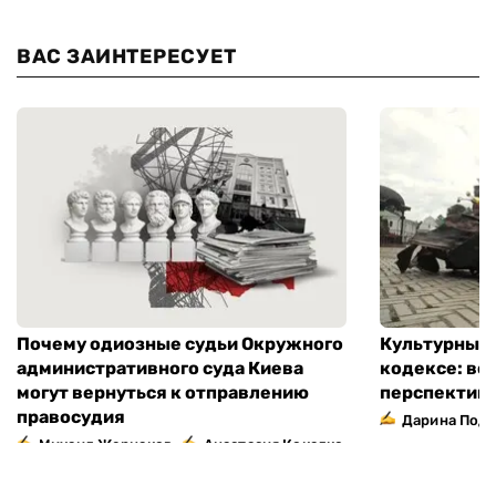
ВАС ЗАИНТЕРЕСУЕТ
Почему одиозные судьи Окружного
Культурный 
административного суда Киева
кодексе: во
могут вернуться к отправлению
перспектив
правосудия
Дарина Подг
,
Михаил Жернаков
Анастасия Кокалко