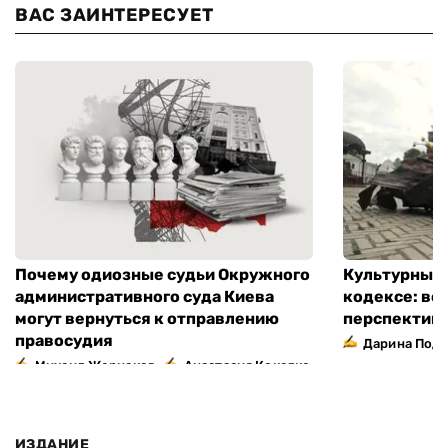
ВАС ЗАИНТЕРЕСУЕТ
Почему одиозные судьи Окружного
Культурный 
административного суда Киева
кодексе: во
могут вернуться к отправлению
перспектив
правосудия
Дарина Подг
,
Михаил Жернаков
Анастасия Кокалко
ИЗДАНИЕ