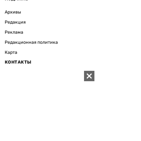
Архивы
Редакция
Реклама
Редакционная политика
Карта
КОНТАКТЫ
01010 Киев, ул. Князей Острожских, 19/1
Телефон редакции:
+380 (44) 280-04-85
Электронная почта редакции:
zn94@ukr.net
Электронная почта службы новостей:
editor@zn.ua
СОЦСЕТИ