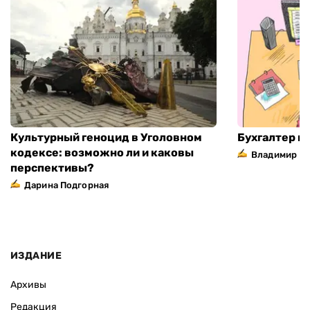
Культурный геноцид в Уголовном
Бухгалтер н
кодексе: возможно ли и каковы
Владимир П
перспективы?
Дарина Подгорная
ИЗДАНИЕ
Архивы
Редакция