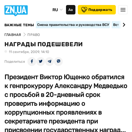
RU
Аа
Поддержать
Смена правительства и руководства ВСУ
Вступление
ВАЖНЫЕ ТЕМЫ
ГЛАВНАЯ
ПРАВО
НАГРАДЫ ПОДЕШЕВЕЛИ
11 сентября, 2009, 14:10
Поделиться
Президент Виктор Ющенко обратился
к генпрокурору Александру Медведько
с просьбой в 20-дневный срок
проверить информацию о
коррупционных проявлениях в
секретариате президента при
присвоении государственных наград...