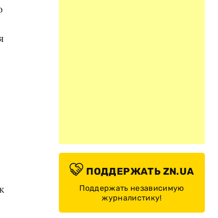
о
я
ПОДДЕРЖАТЬ ZN.UA
к
Поддержать независимую
журналистику!