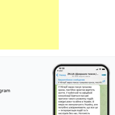
egram