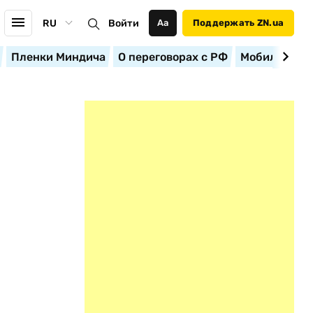
RU
Войти
Аа
Поддержать ZN.ua
Пленки Миндича
О переговорах с РФ
Мобилизация