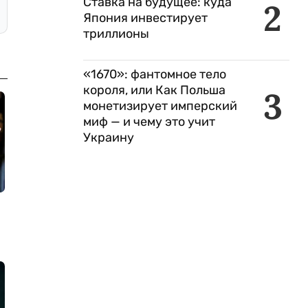
Ставка на будущее: куда
2
Япония инвестирует
триллионы
«1670»: фантомное тело
короля, или Как Польша
3
монетизирует имперский
миф — и чему это учит
Украину