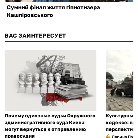
ВАС ЗАИНТЕРЕСУЕТ
Почему одиозные судьи Окружного
Культурный 
административного суда Киева
кодексе: во
могут вернуться к отправлению
перспектив
правосудия
Дарина Подг