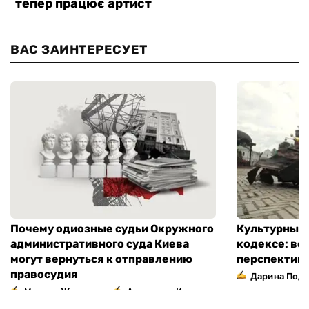
ВАС ЗАИНТЕРЕСУЕТ
Почему одиозные судьи Окружного
Культурный 
административного суда Киева
кодексе: во
могут вернуться к отправлению
перспектив
правосудия
Дарина Подг
,
Михаил Жернаков
Анастасия Кокалко