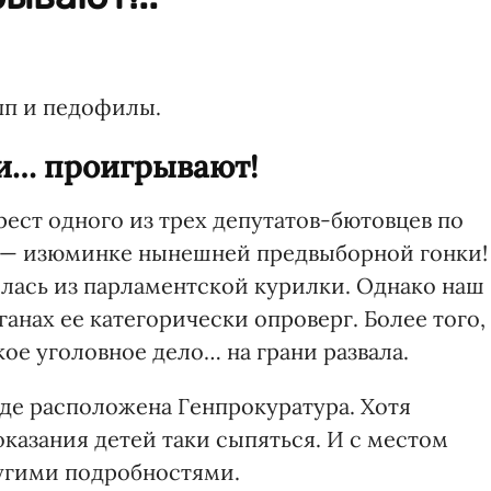
ипп и педофилы.
и… проигрывают!
рест одного из трех депутатов-бютовцев по
 — изюминке нынешней предвыборной гонки!
лась из парламентской курилки. Однако наш
анах ее категорически опроверг. Более того,
кое уголовное дело… на грани развала.
где расположена Генпрокуратура. Хотя
казания детей таки сыпяться. И с местом
ругими подробностями.