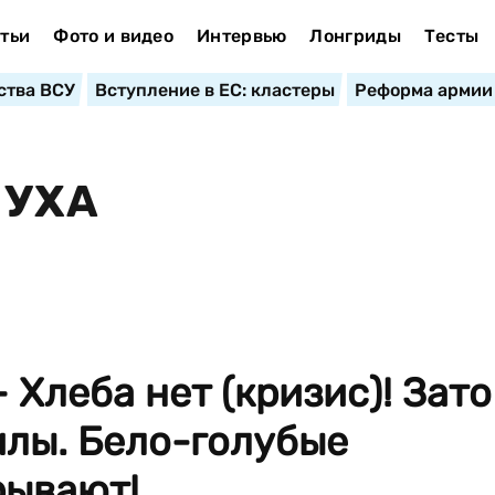
тьи
Фото и видео
Интервью
Лонгриды
Тесты
ства ВСУ
Вступление в ЕС: кластеры
Реформа армии
НУХА
 Хлеба нет (кризис)! Зато
илы. Бело-голубые
ывают!..