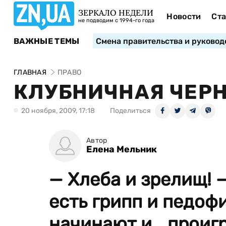
ЗЕРКАЛО НЕДЕЛИ
Новости
Ста
не подводим с 1994-го года
ВАЖНЫЕ ТЕМЫ
Смена правительства и руковод
ГЛАВНАЯ
ПРАВО
КЛУБНИЧНАЯ ЧЕР
20 ноября, 2009, 17:18
Поделиться
Автор
Елена Мельник
— Хлеба и зрелищ! —
есть грипп и педоф
начинают и… проигр