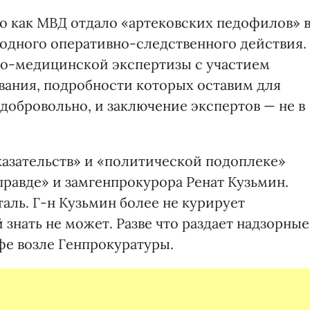
го как МВД отдало «артековских педофилов» 
 одного оперативно-следственного действия.
но-медицинской экспертизы с участием
вания, подробности которых оставим для
добровольно, и заключение экспертов — не в
зательств» и «политической подоплеке»
правде» и замгенпрокурора Ренат Кузьмин.
таль. Г-н Кузьмин более не курирует
 знать не может. Разве что раздает надзорные
фе возле Генпрокуратуры.