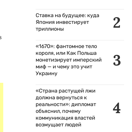
Ставка на будущее: куда
2
Япония инвестирует
триллионы
з
«1670»: фантомное тело
короля, или Как Польша
3
монетизирует имперский
миф — и чему это учит
Украину
«Страна растущей лжи
должна вернуться к
4
реальности»: дипломат
объяснил, почему
коммуникация властей
возмущает людей