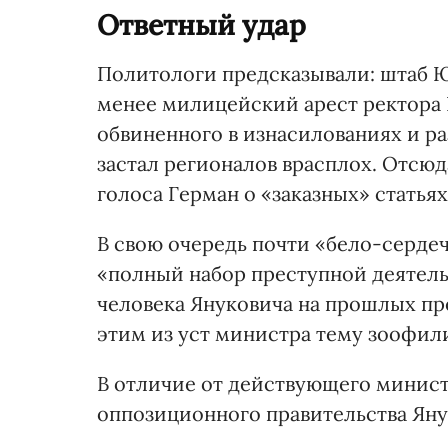
Ответный удар
Политологи предсказывали: штаб Ю
менее милицейский арест ректора 
обвиненного в изнасилованиях и р
застал регионалов врасплох. Отсю
голоса Герман о «заказных» статья
В свою очередь почти «бело-серде
«полный набор преступной деятел
человека Януковича на прошлых пр
этим из уст министра тему зоофили
В отличие от действующего минис
оппозиционного правительства Яну