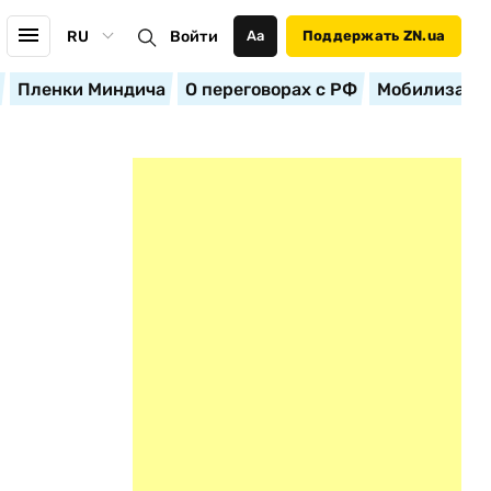
RU
Войти
Аа
Поддержать ZN.ua
Пленки Миндича
О переговорах с РФ
Мобилизация