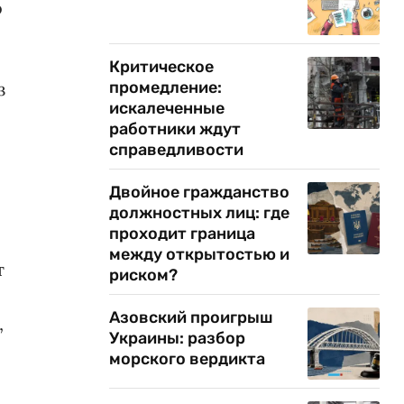
о
Критическое
з
промедление:
искалеченные
работники ждут
справедливости
Двойное гражданство
должностных лиц: где
проходит граница
между открытостью и
т
риском?
Азовский проигрыш
,
Украины: разбор
морского вердикта