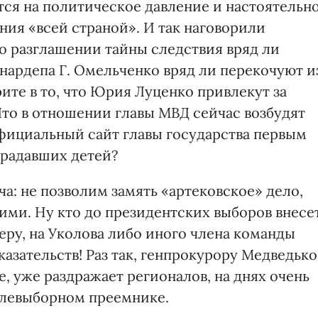
ся на политическое давление и настоятельн
ния «всей страной». И так наговорили
 о разглашении тайны следствия вряд ли
нардепа Г. Омельченко вряд ли перекочуют и
те в то, что Юрия Луценко привлекут за
то в отношении главы МВД сейчас возбудят
официальный сайт главы государства первым
радавших детей?
а: не позволим замять «артековское» дело,
ми. Ну кто до президентских выборов внесе
еру, на Уколова либо иного члена команды
азательств! Раз так, генпрокурору Медведько
, уже раздражает регионалов, на днях очень
слевыборном преемнике.