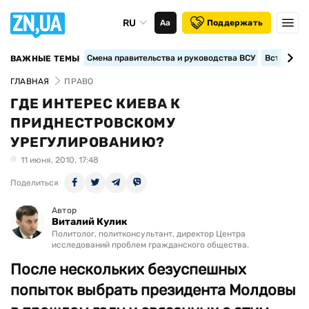
RU
Аа
Поддержать
Смена правительства и руководства ВСУ
Вступление
ВАЖНЫЕ ТЕМЫ
ГЛАВНАЯ
ПРАВО
ГДЕ ИНТЕРЕС КИЕВА К
ПРИДНЕСТРОВСКОМУ
УРЕГУЛИРОВАНИЮ?
11 июня, 2010, 17:48
Поделиться
Автор
Виталий Кулик
Политолог, политконсультант, директор Центра
исследований проблем гражданского общества.
После нескольких безуспешных
попыток выбрать президента Молдовы