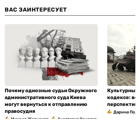
ВАС ЗАИНТЕРЕСУЕТ
Почему одиозные судьи Окружного
Культурный 
административного суда Киева
кодексе: во
могут вернуться к отправлению
перспектив
правосудия
Дарина Подг
,
Михаил Жернаков
Анастасия Кокалко