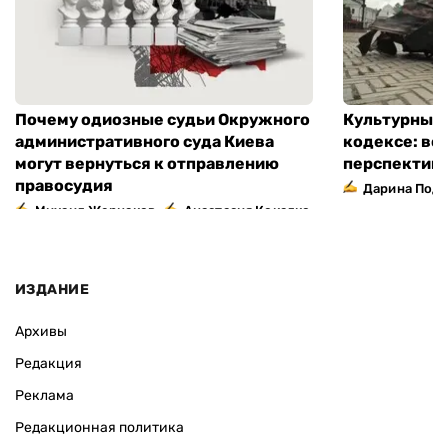
Почему одиозные судьи Окружного
Культурный 
административного суда Киева
кодексе: во
могут вернуться к отправлению
перспектив
правосудия
Дарина Подг
,
Михаил Жернаков
Анастасия Кокалко
ИЗДАНИЕ
Архивы
Редакция
Реклама
Редакционная политика