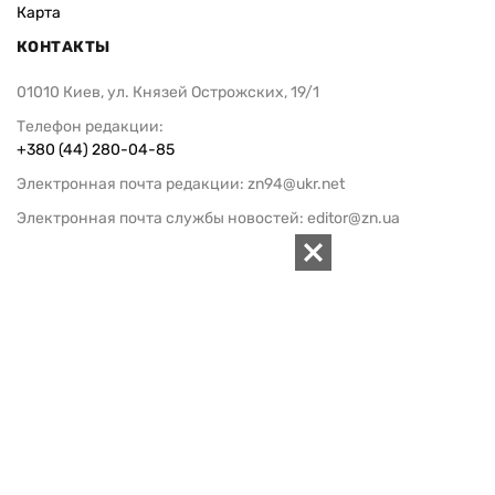
Карта
КОНТАКТЫ
01010 Киев, ул. Князей Острожских, 19/1
Телефон редакции:
+380 (44) 280-04-85
Электронная почта редакции:
zn94@ukr.net
Электронная почта службы новостей:
editor@zn.ua
СОЦСЕТИ
ПОДДЕРЖАТЬ ZN.UA
Поддержать независимую
журналистику!
ЗЕРКАЛО НЕДЕЛИ