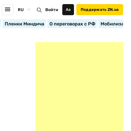
RU
Войти
Аа
Поддержать ZN.ua
Пленки Миндича
О переговорах с РФ
Мобилизация