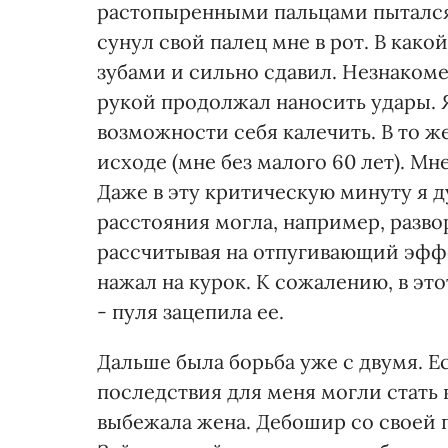
растопыренными пальцами пытался п
сунул свой палец мне в рот. В како
зубами и сильно сдавил. Незнакоме
рукой продолжал наносить удары. Я,
возможности себя калечить. В то же
исходе (мне без малого 60 лет). М
Даже в эту критическую минуту я д
расстояния могла, например, разво
рассчитывая на отпугивающий эффе
нажал на курок. К сожалению, в это
- пуля зацепила ее.
Дальше была борьба уже с двумя. Ес
последствия для меня могли стать 
выбежала жена. Дебошир со своей 