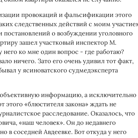
изации провокаций и фальсификации этого
аких следственных действий с моим участие
 и постановлений о возбуждении уголовного
вартиру зашел участковый инспектор М.
у него ко мне один вопрос - где работаю?
ало ничего. Зато его очень удивил тот факт,
обывал у ясиноватского судмедэксперта
е объективную информацию, а исключительно
т этого «блюстителя закона» ждать не
урналистское расследование. Оказалось, что
вича, «наш человек». Он до недавнего
о в соседней Авдеевке. Вот откуда у него