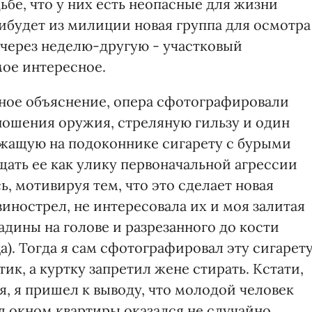
дьбе, что у них есть неопасные для жизни
ибудет из милиции новая группа для осмотра
 через неделю-другую - участковый
мое интересное.
ное объяснение, опера сфотографировали
 ношения оружия, стреляную гильзу и один
ежащую на подоконнике сигарету с бурыми
ать ее как улику первоначальной агрессии
ь, мотивируя тем, что это сделает новая
езинострел, не интересовала их и моя залитая
адины на голове и разрезанного до кости
). Тогда я сам сфотографировал эту сигарет
ик, а куртку запретил жене стирать. Кстати,
, я пришел к выводу, что молодой человек
од окном квартиры оказался не случайно.