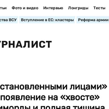
тьи
Фото и видео
Интервью
Лонгриды
Тесты
ства ВСУ
Вступление в ЕС: кластеры
Реформа армии
УРНАЛИСТ
установленными лицами»
 появление на «хвосте»
иморды и полная тишина