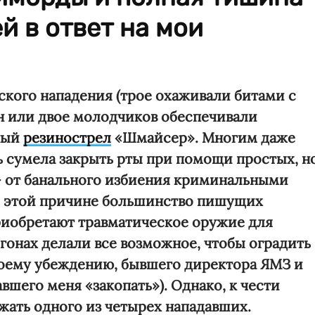
й в ответ на мои
тского нападения (трое охаживали битами с
н или двое молодчиков обеспечивали
ный
резинострел
«Шмайсер». Многим даже
 сумела закрыть рты при помощи простых, н
- от банального избиения криминальными
По этой причине большинство пишущих
риобретают травматическое оружие для
гонах делали все возможное, чтобы оградить
 моему убеждению, бывшего директора ЯМЗ и
вшего меня «закопать»). Однако, к чести
жать одного из четырех нападавших.