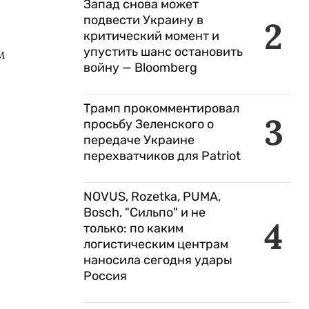
Запад снова может
подвести Украину в
2
критический момент и
упустить шанс остановить
м
войну — Bloomberg
Трамп прокомментировал
3
просьбу Зеленского о
передаче Украине
перехватчиков для Patriot
NOVUS, Rozetka, PUMA,
Bosch, "Сильпо" и не
4
только: по каким
логистическим центрам
наносила сегодня удары
Россия