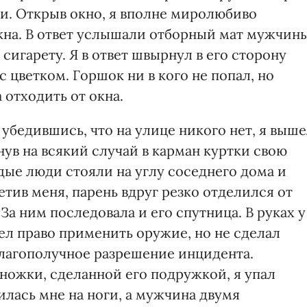
и. Открыв окно, я вполне миролюбиво
кна. В ответ услышали отборный мат мужчины
 сигарету. Я в ответ швырнул в его сторону
цветком. Горшок ни в кого не попал, но
а отходить от окна.
 убедившись, что на улице никого нет, я выш
нув на всякий случай в карман куртки свою
дые люди стояли на углу соседнего дома и
тив меня, парень вдруг резко отделился от
За ним последовала и его спутница. В руках у
ел право применить оружие, но не сделал
благополучное разрешение инцидента.
дножки, сделанной его подружкой, я упал
лась мне на ноги, а мужчина двумя