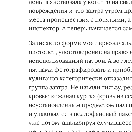
день пьянствовала у кого-то на сва
повреждения и что завтра утром пр
места происшествия с понятыми, а
инспектор. А теперь начинается са
Записав по форме мое первоначаль
пистолет, удостоверение на право
неиспользованный патрон. А вот л
пятнами фотографировать и приобщ
хулиганов категорически отказалис
группа завтра. Не изъяли гильзу, р
кровью кожаная куртка (кровь из сс
неустановленным предметом пальца
и упаковал ее в целлофановый пакет
уже потом, анализируя случившееся
меня знал или знал где я живу, и п