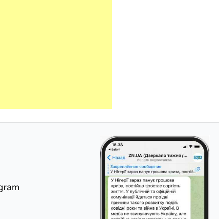
egram