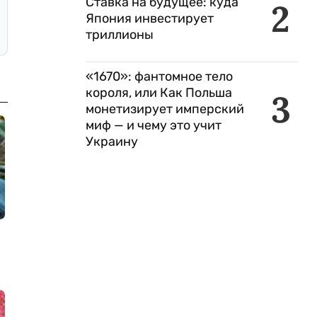
Ставка на будущее: куда
2
Япония инвестирует
триллионы
«1670»: фантомное тело
короля, или Как Польша
3
монетизирует имперский
миф — и чему это учит
Украину