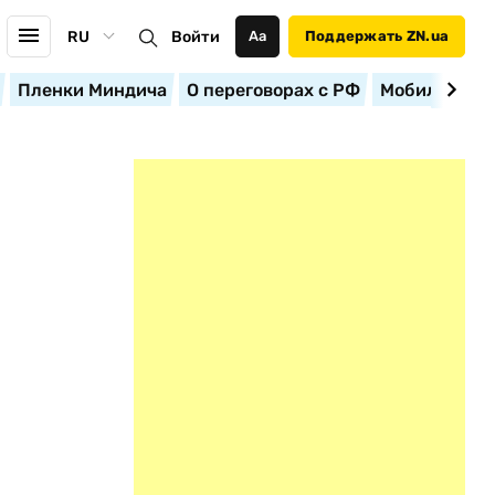
RU
Войти
Аа
Поддержать ZN.ua
Пленки Миндича
О переговорах с РФ
Мобилизация