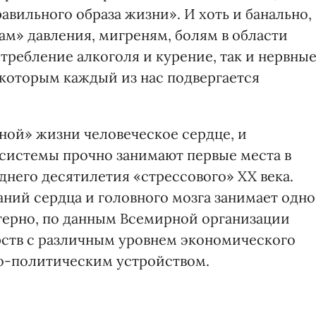
авильного образа жизни». И хоть и банально,
кам» давления, мигреням, болям в области
требление алкоголя и курение, так и нервны
 которым каждый из нас подвергается
ьной» жизни человеческое сердце, и
системы прочно занимают первые места в
днего десятилетия «стрессового» XX века.
аний сердца и головного мозга занимает одно
ктерно, по данным Всемирной организации
арств с различным уровнем экономического
но-политическим устройством.