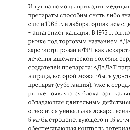
И тут на помощь приходит медици
препараты способны снять либо зна
еще в 1966 г. в лабораториях нем
- антагонист кальция. В 1975 г. о
рынке под торговым названием АДА
зарегистрирован в ФРГ как лекарст
лечения ишемической болезни серд
создателей препарата: АДАЛАТ наг
награда, которой может быть удос
препарат (субстанция). Уже к сере
рынке появляются блокаторы кальц
обладающие длительным действие
относится уникальная лекарственн
5 мг быстродействующего и 15 мг
обеспечивающая контроль артериаль