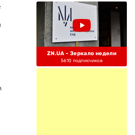
е
,
н
ZN.UA - Зеркало недели
5610 подписчиков
м