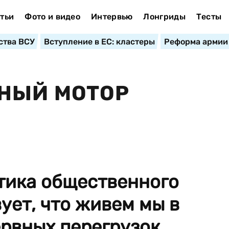
тьи
Фото и видео
Интервью
Лонгриды
Тесты
ства ВСУ
Вступление в ЕС: кластеры
Реформа армии
ННЫЙ МОТОР
тика общественного
ует, что живем мы в
рвных перегрузок...