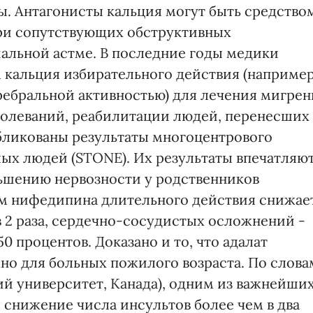
. Антагонисты кальция могут быть средство
при сопутствующих обструктивных
иальной астме. В последние годы медики
 кальция избирательного действия (например
еребральной активностью) для лечения мигрен
болеваний, реабилитации людей, перенесших
бликованы результаты многоцентрового
ых людей (STONE). Их результаты впечатляю
ьшению нервозности у родственников
м нифедипина длительного действия снижае
в 2 раза, сердечно-сосудистых осложнений -
50 процентов. Доказано и то, что адалат
но для больных пожилого возраста. По слова
й университет, Канада), одним из важнейши
 снижение числа инсультов более чем в два