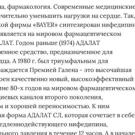
на, фармакология. Современные медицински
чительно уменьшить нагрузки на сердце. Так
ецкой фирмы «BAYER» синтезирован нифедипи
н появляется на мировом фармацевтическом
ЛАТ. Годом раньше (1974) АДАЛАТ
венное средство, предназначенное для
ца. А 1980 г. был триумфальным для
раждается Премией Галена - это высочайшая
тоен качественно новый, высокоэффективный
дине 80-х годов на мировом фармацевтическо
иевых каналов второго поколения,
м и хорошей переносимостью. К ним
ая форма АДАЛАТ СЛ, которая сочетает в себе
 медленнодействующего нифедипина,
ного давления в течение 12 часов. А в начале