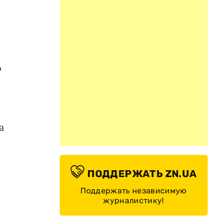
о
а
ПОДДЕРЖАТЬ ZN.UA
е
Поддержать независимую
журналистику!