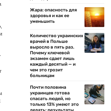
м
Жара: опасность для
здоровья и как ее
уменьшить
,
и
Количество украинских
врачей в Польше
выросло в пять раз.
Почему ключевой
т
экзамен сдает лишь
каждый десятый — и
чем это грозит
т
больницам
Почти половина
м
украинцев готова
спасать людей, но
х
только 13% умеют это
делать: результаты