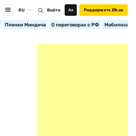
RU
Войти
Аа
Поддержать ZN.ua
Пленки Миндича
О переговорах с РФ
Мобилизация