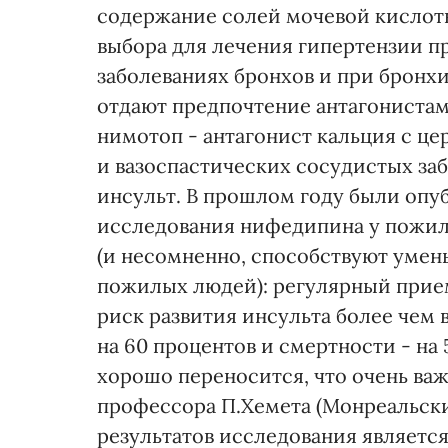
содержание солей мочевой кислоты
выбора для лечения гипертензии 
заболеваниях бронхов и при бронх
отдают предпочтение антагонистам
нимотоп - антагонист кальция с ц
и вазоспастических сосудистых за
инсульт. В прошлом году были опу
исследования нифедипина у пожил
(и несомненно, способствуют умен
пожилых людей): регулярный прие
риск развития инсульта более чем 
на 60 процентов и смертности - на 
хорошо переносится, что очень важ
профессора П.Хемета (Монреальски
результатов исследования является