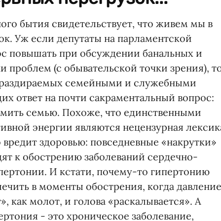
ого бытия свидетельствует, что живем мы в
ок. Уж если депутаты на парламентской
лос повышать при обсуждении банальных и
и проблем (с обывательской точки зрения), т
х, раздираемых семейными и служебными
х ответ на почти сакраментальный вопрос:
рмить семью. Похоже, что единственными
ивной энергии являются нецензурная лексик
но вредит здоровью: повседневные «накрутки»
ят к обострению заболеваний сердечно-
пертонии. И кстати, почему-то гипертонию
ечить в моменты обострения, когда давлени
, как молот, и голова «раскалывается». А
пертония - это хроническое заболевание,