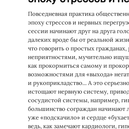
Повседневная практика общественн
эпоху стрессов и нервных перегруз
сессии начинают друг на друга го
далеких вроде бы от реальной жизн
что говорить о простых граждана
неприятностями, мучительно ищущи
как прокормиться самому и проко
возможностями для «выхода» негат
и рукоприкладство... А это серьез
истощают нервную систему, привод
сосудистой системы, например, ги
большинство сограждан начинают л
уже «подскачило» и сердце «бухает»
ведь, как замечают кардиологи, ги