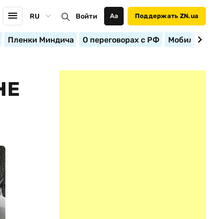
RU
Войти
Аа
Поддержать ZN.ua
Пленки Миндича
О переговорах с РФ
Мобилизация
НЕ