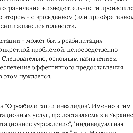
гда ограничение жизнедеятельности произошл
во втором - о врожденном (или приобретенно
ичении жизнедеятельности.
итации - может быть реабилитация
 конкретной проблемой, непосредственно
. Следовательно, основным назначением
беспечение эффективного предоставления
в этом нуждается.
кон "О реабилитации инвалидов". Именно этим
ационных услуг, предоставляемых в Украине
литационное учреждение", "индивидуальная
социальная экспертиза" и т.п. На время