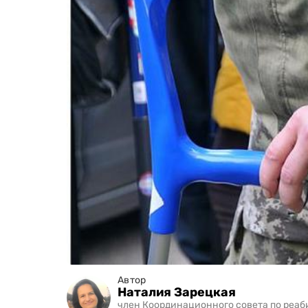
Автор
Наталия Зарецкая
член Координационного совета по реаб