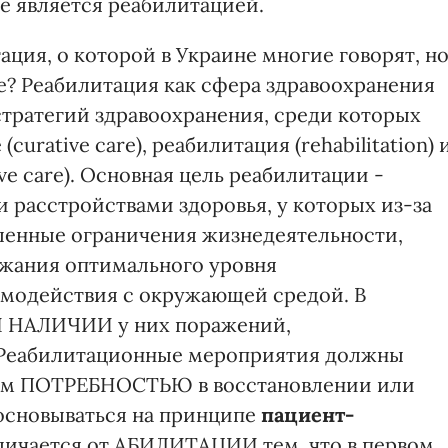
е является реабилитацией.
тация, о которой в Украине многие говорят, н
е? Реабилитация как сфера здравоохранения
стратегий здравоохранения, среди которых
curative care), реабилитация (rehabilitation) 
e care). Основная цель реабилитации -
 расстройствами здоровья, у которых из-за
ленные ограничения жизнедеятельности,
жания оптимального уровня
имодействия с окружающей средой. В
И НАЛИЧИИ у них поражений,
 Реабилитационные мероприятия должны
цом ПОТРЕБНОСТЬЮ в восстановлении или
 основываться на принципе
пациент-
ичается от АБИЛИТАЦИИ тем, что в первом