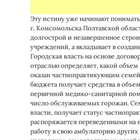
Эту истину уже начинают понимать
г. Комсомольска Полтавской облас
долгострой и незавершенное стро
учреждений, а вкладывает в создан
Городская власть на основе догов
отраслью определяет, какой объе
оказан частнопрактикующим семей
бюджета получает средства в объе
первичной медико-санитарной пом
число обслуживаемых горожан. Се
власти, получает статус частнопр
распоряжается переведенными на е
работу в свою амбулаторию других 