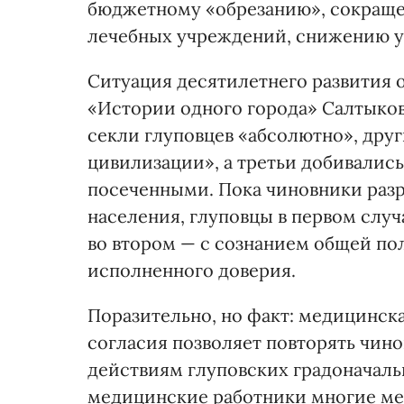
бюджетному «обрезанию», сокращ
лечебных учреждений, снижению у
Ситуация десятилетнего развития
«Истории одного города» Салтыков
секли глуповцев «абсолютно», дру
цивилизации», а третьи добивалис
посеченными. Пока чиновники раз
населения, глуповцы в первом случ
во втором — с сознанием общей пол
исполненного доверия.
Поразительно, но факт: медицинск
согласия позволяет повторять чин
действиям глуповских градоначальн
медицинские работники многие мес