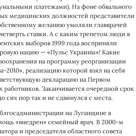
мунальными платежами). На фоне обвального
ных медицинских должностей представители
обственному желанию умоляли главврачей
 четверть ставки. А с каким трепетом люди в
дентских выборов 1999 года восприняли
оровую нацию — «Пульс Украины»! Какие
воохранения на программу реорганизации
2010», реализацию которой взял на себя
ответствующую декларацию на Первом
 работников. Заканчивается очередной срок
о сих пор так и не сдвинулся с места.
облгосадминистрации на Луганщине в
ощь «внедрен» семейный врач. В 2000-м
тора и председателя областного совета