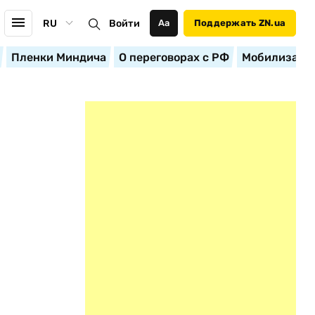
RU
Войти
Аа
Поддержать ZN.ua
Пленки Миндича
О переговорах с РФ
Мобилизация