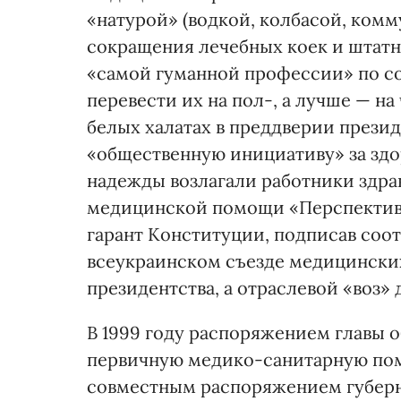
«натурой» (водкой, колбасой, ком
сокращения лечебных коек и штат
«самой гуманной профессии» по с
перевести их на пол-, а лучше — на
белых халатах в преддверии прези
«общественную инициативу» за зд
надежды возлагали работники здра
медицинской помощи «Перспектива-
гарант Конституции, подписав со
всеукраинском съезде медицинских
президентства, а отраслевой «воз» д
В 1999 году распоряжением главы 
первичную медико-санитарную пом
совместным распоряжением губерна