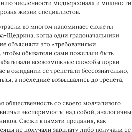
ению численности медперсонала и мощности
ровня жизни специалистов.
 отрасли во многом напоминает сюжеты
а-Щедрина, когда одни градоначальники
гие объясняли это «требованиями
ь, чтобы обыватели сами пожелали быть
рабатывали всевозможные способы порки
ае в ожидании ее трепетали бессознательно,
ьзы, а последние возвышались до трепета,
ая общественность со своего молчаливого
овничьи эксперименты над собой, аналогичны
иков. Свежи в памяти предания, как
яцы не получали зарплату либо получали ее